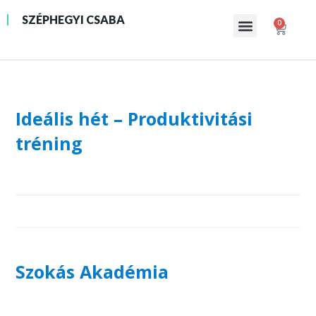
SZÉPHEGYI CSABA
0
INGYENES 21 NAPOS KIHÍVÁS
Ideális hét – Produktivitási
tréning
Szokás Akadémia