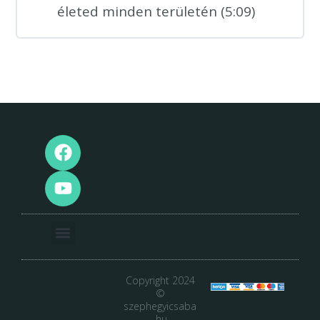
életed minden területén (5:09)
Tanulói főoldal
Copyright 2024
©
szephegyicsaba
.hu