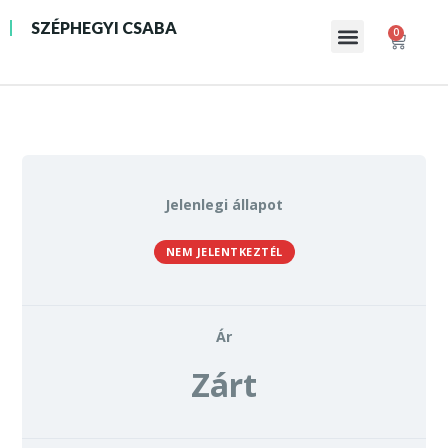
SZÉPHEGYI CSABA
0
INGYENES 21 NAPOS KIHÍVÁS
Jelenlegi állapot
NEM JELENTKEZTÉL
Ár
Zárt