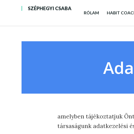
SZÉPHEGYI CSABA
RÓLAM
HABIT COAC
Ada
amelyben tájékoztatjuk Önt
társaságunk adatkezelési é