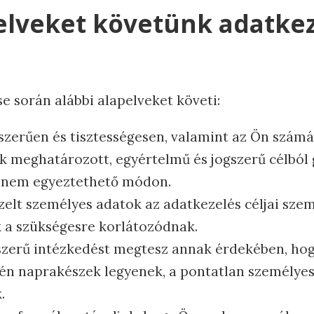
pelveket követünk adatke
e során alábbi alapelveket követi:
szerűen és tisztességesen, valamint az Ön számá
k meghatározott, egyértelmű és jogszerű célból 
e nem egyeztethető módon.
ezelt személyes adatok az adatkezelés céljai sz
k a szükségesre korlátozódnak.
zerű intézkedést megtesz annak érdekében, hogy
én naprakészek legyenek, a pontatlan személye
.