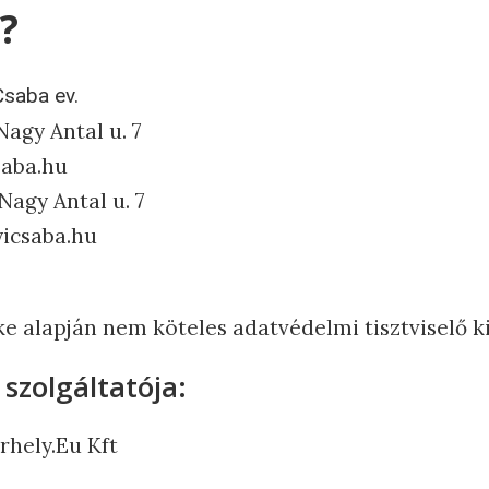
?
saba ev.
Nagy Antal u. 7
saba.hu
Nagy Antal u. 7
yicsaba.hu
ke alapján nem köteles adatvédelmi tisztviselő 
szolgáltatója:
rhely.Eu Kft