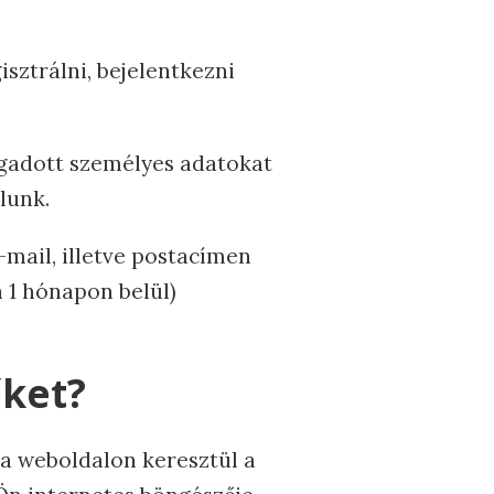
sztrálni, bejelentkezni
egadott személyes adatokat
lunk.
mail, illetve postacímen
n 1 hónapon belül)
őket?
k a weboldalon keresztül a