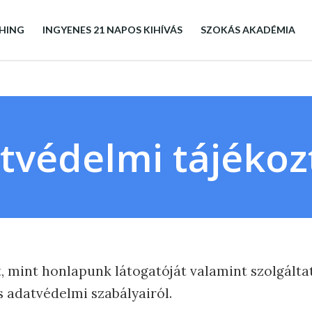
HING
INGYENES 21 NAPOS KIHÍVÁS
SZOKÁS AKADÉMIA
tvédelmi tájékoz
, mint honlapunk látogatóját valamint szolgálta
s adatvédelmi szabályairól.