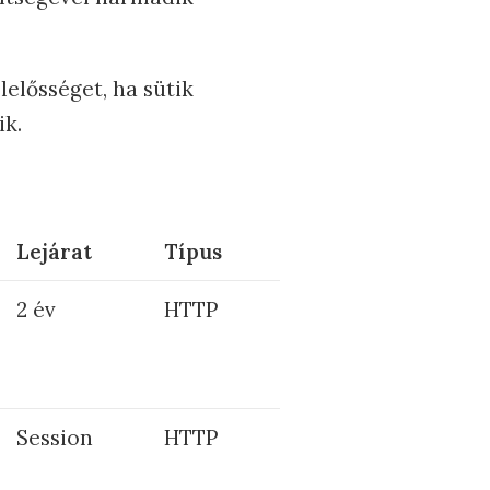
elősséget, ha sütik
k.
Lejárat
Típus
2 év
HTTP
Session
HTTP