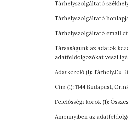
Tárhelyszolgáltató székhely
Tárhelyszolgáltató honlapj
Tárhelyszolgáltató email c
Társaságunk az adatok keze
adatfeldolgozókat veszi igé
Adatkezelő (1): Tárhely.Eu K
Cím (1): 1144 Budapest, Ormá
Felelősségi körök (1): Össz
Amennyiben az adatfeldolgo