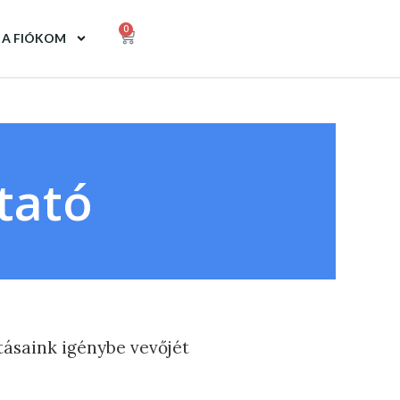
0
A FIÓKOM
tató
tásaink igénybe vevőjét