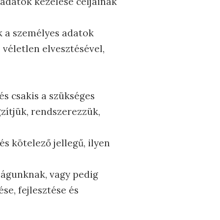
adatok kezelése céljainak
uk a személyes adatok
 véletlen elvesztésével,
és csakis a szükséges
zítjük, rendszerezzük,
s kötelező jellegű, ilyen
ságunknak, vagy pedig
e, fejlesztése és