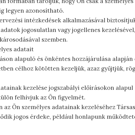
an formában tároljuk, hogy Ön csak a személyes 
ig legyen azonosítható.
zervezési intézkedések alkalmazásával biztosítj
adatok jogosulatlan vagy jogellenes kezelésével,
károsodásával szemben.
lyes adatait
áson alapuló és önkéntes hozzájárulása alapján 
ben célhoz kötötten kezeljük, azaz gyűjtjük, rög
tainak kezelése jogszabályi előírásokon alapul é
ülön felhívjuk az Ön figyelmét.
en az Ön személyes adatainak kezeléséhez Társa
dik jogos érdeke, például honlapunk működtetés