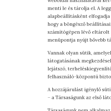
weboldal használatával ker
menti le és tárolja el. A l
alapbeállításként elfogadja 
hogy a böngésző beállításain
számítógépen lévő eltárolt 
menüpontja nyújt bővebb tá
Vannak olyan sütik, amelye
látogatásának megkezdésekor
lejátszó, terheléskiegyenlí
felhasználó-központú bizto
A hozzájárulást igénylő sü
– a Társaságunk az első lá
Társaságunk nem alkalmaz é