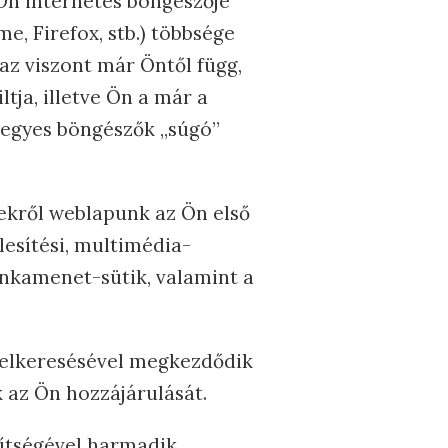
Ön internetes böngészője
e, Firefox, stb.) többsége
 az viszont már Öntől függ,
tja, illetve Ön a már a
z egyes böngészők „súgó”
zekről weblapunk az Ön első
lesítési, multimédia-
munkamenet-sütik, valamint a
 felkeresésével megkezdődik
 az Ön hozzájárulását.
gítségével harmadik