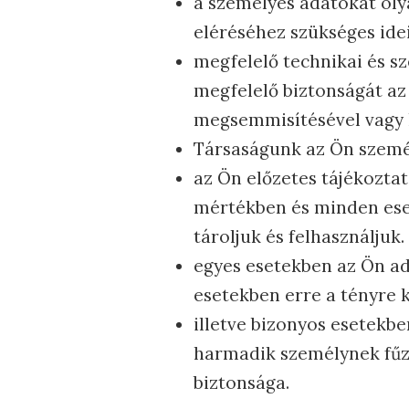
a személyes adatokat oly
eléréséhez szükséges ide
megfelelő technikai és s
megfelelő biztonságát az 
megsemmisítésével vagy 
Társaságunk az Ön szemé
az Ön előzetes tájékoztat
mértékben és minden eset
tároljuk és felhasználjuk.
egyes esetekben az Ön ada
esetekben erre a tényre k
illetve bizonyos esetekb
harmadik személynek fűző
biztonsága.