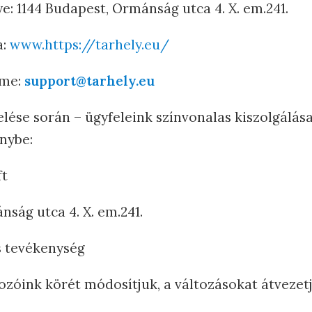
e: 1144 Budapest, Ormánság utca 4. X. em.241.
a:
www.https://tarhely.eu/
íme:
support@tarhely.eu
lése során – ügyfeleink színvonalas kiszolgálása
nybe:
ft
nság utca 4. X. em.241.
es tevékenység
zóink körét módosítjuk, a változásokat átvezetj