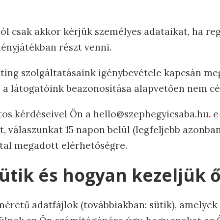
l csak akkor kérjük személyes adataikat, ha regi
ényjátékban részt venni.
keting szolgáltatásaink igénybevétele kapcsán m
 a látogatóink beazonosítása alapvetően nem cé
tos kérdéseivel Ön a hello@szephegyicsaba.hu
.
e-
t, válaszunkat 15 napon belül (legfeljebb azonba
tal megadott elérhetőségre.
sütik és hogyan kezeljük 
sméretű adatfájlok (továbbiakban: sütik), amelye