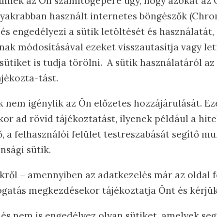
ülnek az Ön számítógépére úgy, hogy azokat az 
eggyakrabban használt internetes böngészők (Chrom
és engedélyezi a sütik letöltését és használatát,
ak módosításával ezeket visszautasítja vagy letil
sütiket is tudja törölni. A sütik használatáról a
jékozta-tást.
k nem igénylik az Ön előzetes hozzájárulását. E
 ad rövid tájékoztatást, ilyenek például a hite
tő, a felhasználói felület testreszabását segítő 
nsági sütik.
tikről – amennyiben az adatkezelés már az oldal
togatás megkezdésekor tájékoztatja Önt és kérjük
s nem is engedélyez olyan sütiket, amelyek se