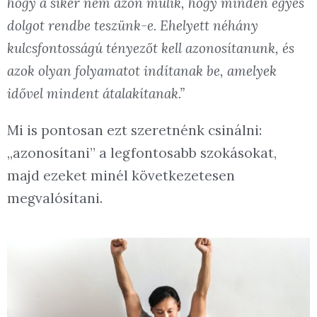
hogy a siker nem azon múlik, hogy minden egyes
dolgot rendbe teszünk-e. Ehelyett néhány
kulcsfontosságú tényezőt kell azonosítanunk, és
azok olyan folyamatot indítanak be, amelyek
idővel mindent átalakítanak.”
Mi is pontosan ezt szeretnénk csinálni:
„azonosítani” a legfontosabb szokásokat,
majd ezeket minél következetesen
megvalósítani.