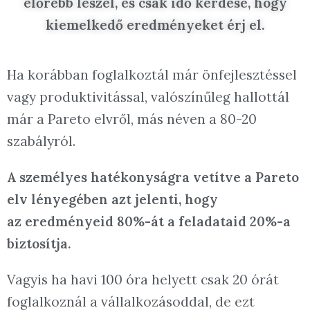
előrébb leszel, és csak idő kérdése, hogy
kiemelkedő eredményeket érj el.
Ha korábban foglalkoztál már önfejlesztéssel
vagy produktivitással, valószínűleg hallottál
már a Pareto elvről, más néven a 80-20
szabályról.
A személyes hatékonyságra vetítve a Pareto
elv lényegében azt jelenti,
hogy
az eredményeid 80%-át a feladataid 20%-a
biztosítja.
Vagyis ha havi 100 óra helyett csak 20 órát
foglalkoznál a vállalkozásoddal, de ezt