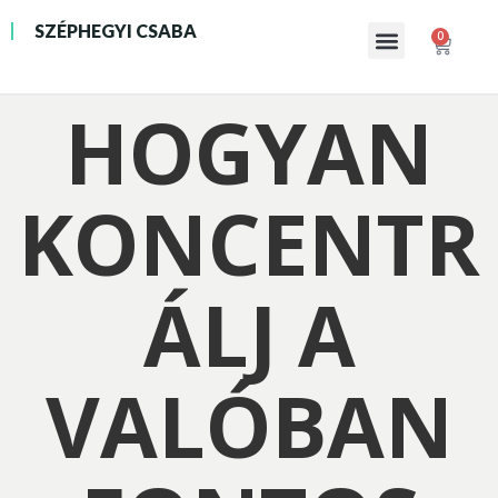
SZÉPHEGYI CSABA
0
INGYENES 21 NAPOS KIHÍVÁS
HOGYAN
KONCENTR
ÁLJ A
VALÓBAN